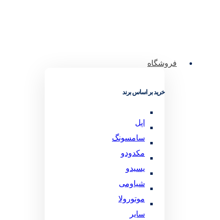
فروشگاه
خرید بر اساس برند
اپل
سامسونگ
مکدودو
یسیدو
شیاومی
موتورولا
سایر