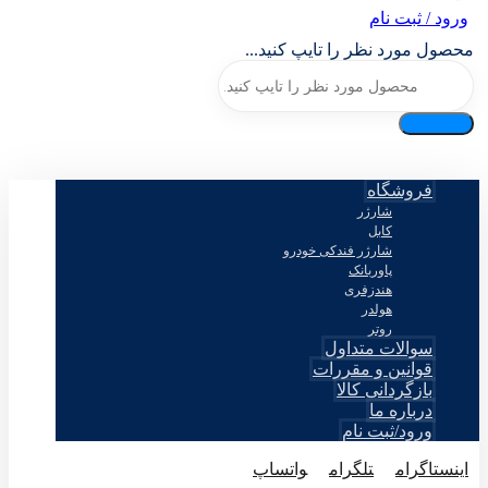
ورود / ثبت نام
محصول مورد نظر را تایپ کنید...
فروشگاه
شارژر
کابل
شارژر فندکی خودرو
پاوربانک
هندزفری
هولدر
روتر
سوالات متداول
قوانین و مقررات
بازگردانی کالا
درباره ما
ورود/ثبت نام
اینستاگرام
تلگرام
واتساپ