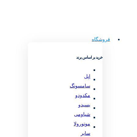
فروشگاه
خرید بر اساس برند
اپل
سامسونگ
مکدودو
یسیدو
شیاومی
موتورولا
سایر