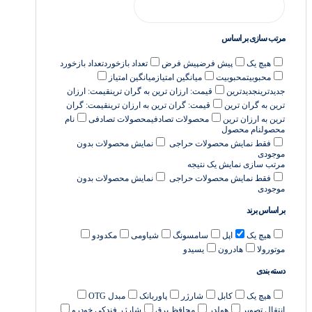
مرتب سازی بر اساس
هیچ یک
پیش فرض
پیش فرض
تعداد بازخورد
تعداد بازخورد
محبوبیت
محبوبیت
میانگین امتیاز
میانگین امتیاز
جدیدترین
جدیدترین
قیمت: ارزان ترین به گران ترین
قیمت: ارزان
ترین به گران ترین
قیمت: گران ترین به ارزان ترین
قیمت: گران
ترین به ارزان ترین
محصولات تصادفی
محصولات تصادفی
نام
محصول
نام محصول
فقط نمایش محصولات حراجی
نمایش محصولات بدون
موجودی
مرتب سازی
نمایش یک نتیجه
فقط نمایش محصولات حراجی
نمایش محصولات بدون
موجودی
بر اساس برند
هیچ یک
اپل
سامسونگ
شیاومی
مکدودو
موتورولا
هادرون
یسیدو
دسته بندی
هیچ یک
کابل
شارژر
پاوربانک
مبدل OTG
انتقال تصویر
هولدر
محافظ برق
شارژر فندکی خودرو