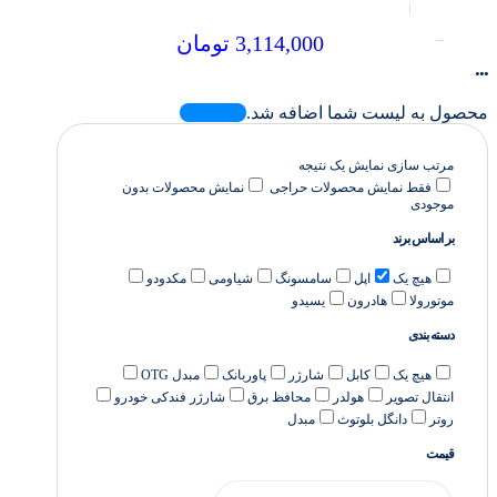
3,114,000
تومان
...
محصول به لیست شما اضافه شد.
مرتب سازی
نمایش یک نتیجه
فقط نمایش محصولات حراجی
نمایش محصولات بدون
موجودی
بر اساس برند
هیچ یک
اپل
سامسونگ
شیاومی
مکدودو
موتورولا
هادرون
یسیدو
دسته بندی
هیچ یک
کابل
شارژر
پاوربانک
مبدل OTG
انتقال تصویر
هولدر
محافظ برق
شارژر فندکی خودرو
روتر
دانگل بلوتوث
مبدل
قیمت