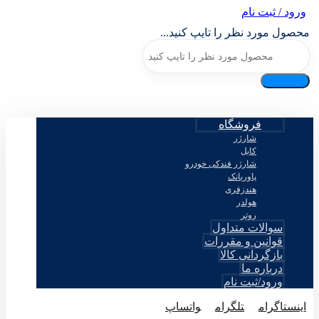
ورود / ثبت نام
محصول مورد نظر را تایپ کنید...
فروشگاه
شارژر
کابل
شارژر فندکی خودرو
پاوربانک
هندزفری
هولدر
روتر
سوالات متداول
قوانین و مقررات
بازگردانی کالا
درباره ما
ورود/ثبت نام
اینستاگرام
تلگرام
واتساپ