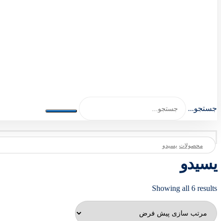
اصلی اکسسوری 1404-1401
جستجو...
محصولات
یسیدو
یسیدو
Showing all 6 results