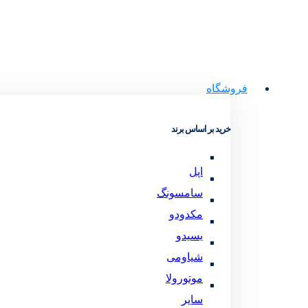
فروشگاه
خرید بر اساس برند
اپل
سامسونگ
مکدودو
یسیدو
شیاومی
موتورولا
سایر