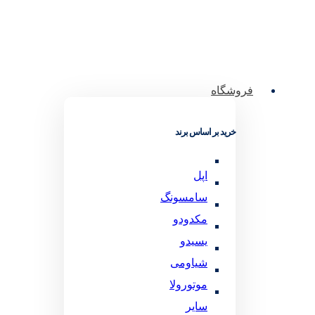
فروشگاه
خرید بر اساس برند
اپل
سامسونگ
مکدودو
یسیدو
شیاومی
موتورولا
سایر