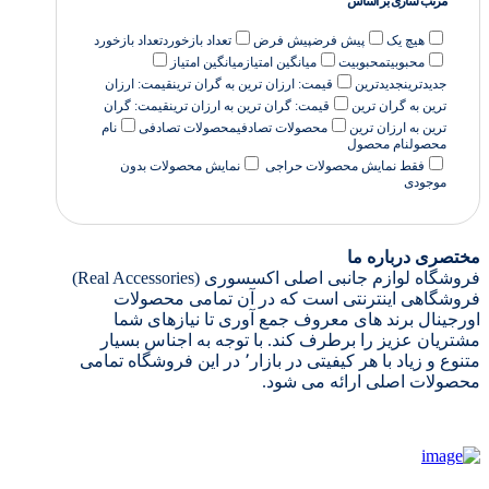
مرتب سازی بر اساس
هیچ یک
پیش فرض
پیش فرض
تعداد بازخورد
تعداد بازخورد
محبوبیت
محبوبیت
میانگین امتیاز
میانگین امتیاز
جدیدترین
جدیدترین
قیمت: ارزان ترین به گران ترین
قیمت: ارزان
ترین به گران ترین
قیمت: گران ترین به ارزان ترین
قیمت: گران
ترین به ارزان ترین
محصولات تصادفی
محصولات تصادفی
نام
محصول
نام محصول
فقط نمایش محصولات حراجی
نمایش محصولات بدون
موجودی
مختصری درباره ما
فروشگاه لوازم جانبی اصلی اکسسوری (Real Accessories)
فروشگاهی اینترنتی است که در آن تمامی محصولات
اورجینال برند های معروف جمع آوری تا نیازهای شما
مشتریان عزیز را برطرف کند. با توجه به اجناس بسیار
متنوع و زیاد با هر کیفیتی در بازار٬ در این فروشگاه تمامی
محصولات اصلی ارائه می شود.