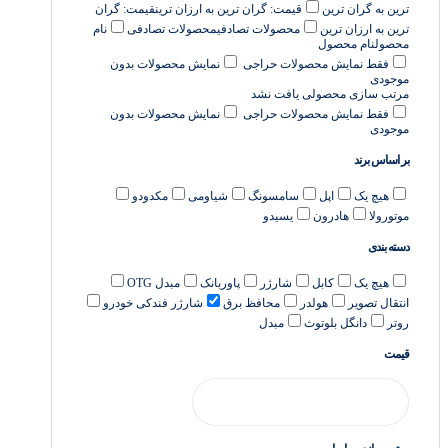
ترین به گران ترین
قیمت: گران ترین به ارزان ترین
قیمت: گران
ترین به ارزان ترین
محصولات تصادفی
محصولات تصادفی
نام
محصول
نام محصول
فقط نمایش محصولات حراجی
نمایش محصولات بدون
موجودی
مرتب سازی
محصولی یافت نشد
فقط نمایش محصولات حراجی
نمایش محصولات بدون
موجودی
بر اساس برند
هیچ یک
اپل
سامسونگ
شیاومی
مکدودو
موتورولا
هادرون
یسیدو
دسته بندی
هیچ یک
کابل
شارژر
پاوربانک
مبدل OTG
انتقال تصویر
هولدر
محافظ برق
شارژر فندکی خودرو
روتر
دانگل بلوتوث
مبدل
قیمت