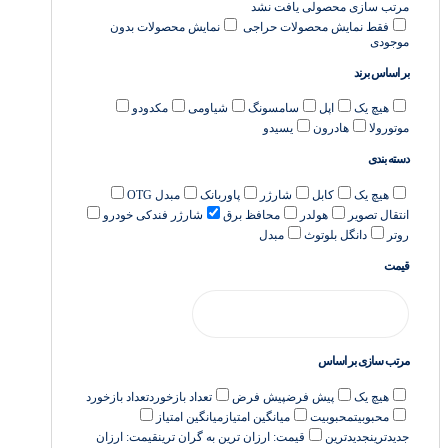
مرتب سازی
محصولی یافت نشد
فقط نمایش محصولات حراجی
نمایش محصولات بدون
موجودی
بر اساس برند
هیچ یک
اپل
سامسونگ
شیاومی
مکدودو
موتورولا
هادرون
یسیدو
دسته بندی
هیچ یک
کابل
شارژر
پاوربانک
مبدل OTG
انتقال تصویر
هولدر
محافظ برق
شارژر فندکی خودرو
روتر
دانگل بلوتوث
مبدل
قیمت
مرتب سازی بر اساس
هیچ یک
پیش فرض
پیش فرض
تعداد بازخورد
تعداد بازخورد
محبوبیت
محبوبیت
میانگین امتیاز
میانگین امتیاز
جدیدترین
جدیدترین
قیمت: ارزان ترین به گران ترین
قیمت: ارزان