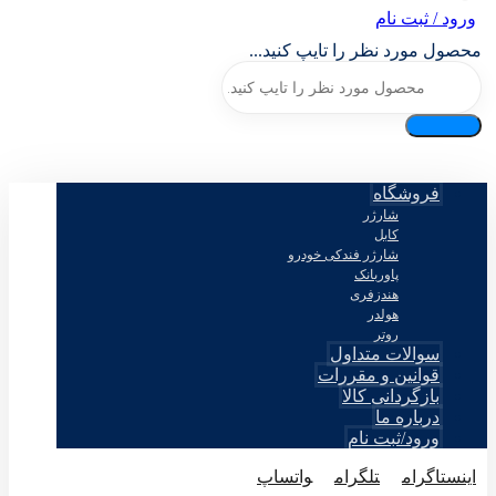
ورود / ثبت نام
محصول مورد نظر را تایپ کنید...
فروشگاه
شارژر
کابل
شارژر فندکی خودرو
پاوربانک
هندزفری
هولدر
روتر
سوالات متداول
قوانین و مقررات
بازگردانی کالا
درباره ما
ورود/ثبت نام
اینستاگرام
تلگرام
واتساپ