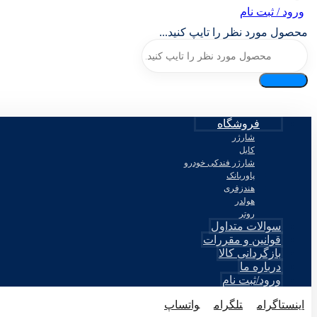
ورود / ثبت نام
محصول مورد نظر را تایپ کنید...
فروشگاه
شارژر
کابل
شارژر فندکی خودرو
پاوربانک
هندزفری
هولدر
روتر
سوالات متداول
قوانین و مقررات
بازگردانی کالا
درباره ما
ورود/ثبت نام
اینستاگرام
تلگرام
واتساپ