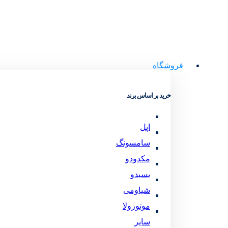
فروشگاه
خرید بر اساس برند
اپل
سامسونگ
مکدودو
یسیدو
شیاومی
موتورولا
سایر