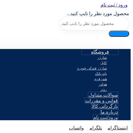
ورود / ثبت نام
محصول مورد نظر را تایپ کنید...
فروشگاه
شارژر
کابل
شارژر فندکی خودرو
پاوربانک
هندزفری
هولدر
روتر
سوالات متداول
قوانین و مقررات
بازگردانی کالا
درباره ما
ورود/ثبت نام
اینستاگرام
تلگرام
واتساپ