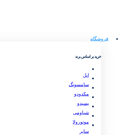
فروشگاه
خرید بر اساس برند
اپل
سامسونگ
مکدودو
یسیدو
شیاومی
موتورولا
سایر