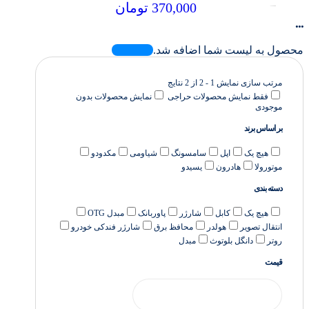
370,000
تومان
...
محصول به لیست شما اضافه شد.
مرتب سازی
نمایش 1 - 2 از 2 نتایج
فقط نمایش محصولات حراجی
نمایش محصولات بدون
موجودی
بر اساس برند
هیچ یک
اپل
سامسونگ
شیاومی
مکدودو
موتورولا
هادرون
یسیدو
دسته بندی
هیچ یک
کابل
شارژر
پاوربانک
مبدل OTG
انتقال تصویر
هولدر
محافظ برق
شارژر فندکی خودرو
روتر
دانگل بلوتوث
مبدل
قیمت