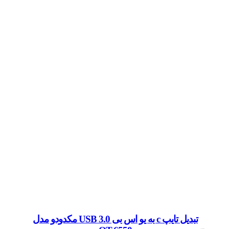
تبدیل تایپ c به یو اس بی 3.0 USB مکدودو مدل