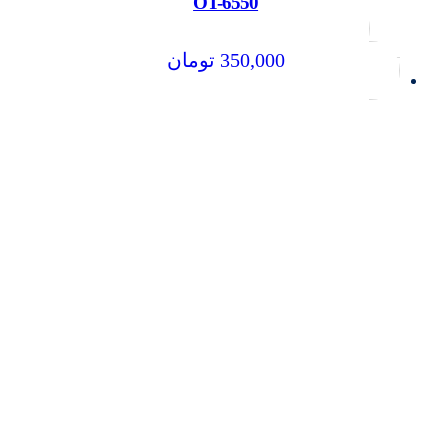
OT-6550
350,000
تومان