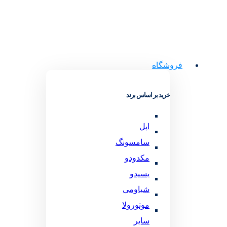
فروشگاه
خرید بر اساس برند
اپل
سامسونگ
مکدودو
یسیدو
شیاومی
موتورولا
سایر