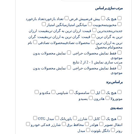
مرتب سازی بر اساس
هیچ یک
پیش فرض
پیش فرض
تعداد بازخورد
تعداد بازخورد
محبوبیت
محبوبیت
میانگین امتیاز
میانگین امتیاز
جدیدترین
جدیدترین
قیمت: ارزان ترین به گران ترین
قیمت: ارزان
ترین به گران ترین
قیمت: گران ترین به ارزان ترین
قیمت: گران
ترین به ارزان ترین
محصولات تصادفی
محصولات تصادفی
نام
محصول
نام محصول
فقط نمایش محصولات حراجی
نمایش محصولات بدون
موجودی
مرتب سازی
نمایش 1 - 2 از 2 نتایج
فقط نمایش محصولات حراجی
نمایش محصولات بدون
موجودی
بر اساس برند
هیچ یک
اپل
سامسونگ
شیاومی
مکدودو
موتورولا
هادرون
یسیدو
دسته بندی
هیچ یک
کابل
شارژر
پاوربانک
مبدل OTG
انتقال تصویر
هولدر
محافظ برق
شارژر فندکی خودرو
روتر
دانگل بلوتوث
مبدل