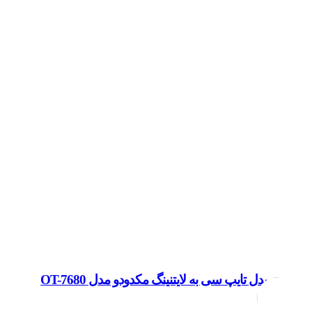
مبدل تایپ سی به لایتنینگ مکدودو مدل OT-7680