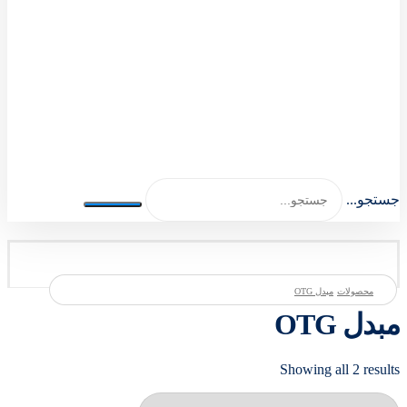
اصلی اکسسوری 1404-1401
جستجو...
محصولات
مبدل OTG
مبدل OTG
Showing all 2 results