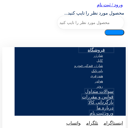
ورود / ثبت نام
محصول مورد نظر را تایپ کنید...
فروشگاه
شارژر
کابل
شارژر فندکی خودرو
پاوربانک
هندزفری
هولدر
روتر
سوالات متداول
قوانین و مقررات
بازگردانی کالا
درباره ما
ورود/ثبت نام
اینستاگرام
تلگرام
واتساپ