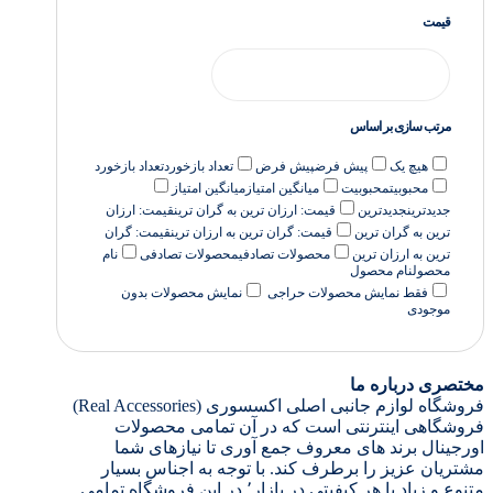
قیمت
مرتب سازی بر اساس
هیچ یک
پیش فرض
پیش فرض
تعداد بازخورد
تعداد بازخورد
محبوبیت
محبوبیت
میانگین امتیاز
میانگین امتیاز
جدیدترین
جدیدترین
قیمت: ارزان ترین به گران ترین
قیمت: ارزان
ترین به گران ترین
قیمت: گران ترین به ارزان ترین
قیمت: گران
ترین به ارزان ترین
محصولات تصادفی
محصولات تصادفی
نام
محصول
نام محصول
فقط نمایش محصولات حراجی
نمایش محصولات بدون
موجودی
مختصری درباره ما
فروشگاه لوازم جانبی اصلی اکسسوری (Real Accessories)
فروشگاهی اینترنتی است که در آن تمامی محصولات
اورجینال برند های معروف جمع آوری تا نیازهای شما
مشتریان عزیز را برطرف کند. با توجه به اجناس بسیار
متنوع و زیاد با هر کیفیتی در بازار٬ در این فروشگاه تمامی