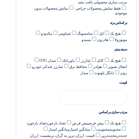
مرتب سازی
محصولی یافت نشد
فقط نمایش محصولات حراجی
نمایش محصولات بدون
موجودی
بر اساس برند
هیچ یک
اپل
سامسونگ
شیاومی
مکدودو
موتورولا
هادرون
یسیدو
دسته بندی
هیچ یک
کابل
شارژر
پاوربانک
مبدل OTG
انتقال تصویر
هولدر
محافظ برق
شارژر فندکی خودرو
روتر
دانگل بلوتوث
مبدل
قیمت
مرتب سازی بر اساس
هیچ یک
پیش فرض
پیش فرض
تعداد بازخورد
تعداد بازخورد
محبوبیت
محبوبیت
میانگین امتیاز
میانگین امتیاز
جدیدترین
جدیدترین
قیمت: ارزان ترین به گران ترین
قیمت: ارزان