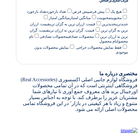
مرتب سازی بر اساس
هیچ یک
پیش فرض
پیش فرض
تعداد بازخورد
تعداد بازخورد
محبوبیت
محبوبیت
میانگین امتیاز
میانگین امتیاز
جدیدترین
جدیدترین
قیمت: ارزان ترین به گران ترین
قیمت: ارزان
ترین به گران ترین
قیمت: گران ترین به ارزان ترین
قیمت: گران
ترین به ارزان ترین
محصولات تصادفی
محصولات تصادفی
نام
محصول
نام محصول
فقط نمایش محصولات حراجی
نمایش محصولات بدون
موجودی
مختصری درباره ما
فروشگاه لوازم جانبی اصلی اکسسوری (Real Accessories)
فروشگاهی اینترنتی است که در آن تمامی محصولات
اورجینال برند های معروف جمع آوری تا نیازهای شما
مشتریان عزیز را برطرف کند. با توجه به اجناس بسیار
متنوع و زیاد با هر کیفیتی در بازار٬ در این فروشگاه تمامی
محصولات اصلی ارائه می شود.