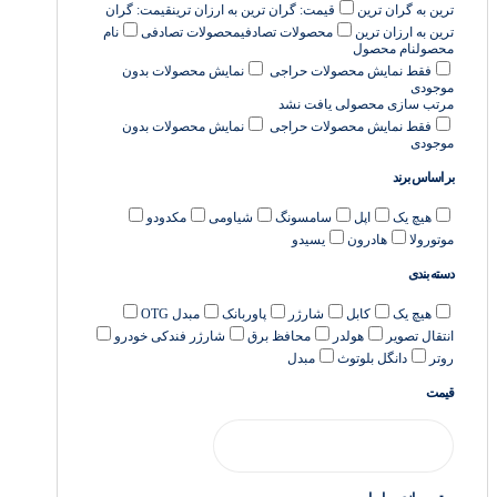
ترین به گران ترین
قیمت: گران ترین به ارزان ترین
قیمت: گران
ترین به ارزان ترین
محصولات تصادفی
محصولات تصادفی
نام
محصول
نام محصول
فقط نمایش محصولات حراجی
نمایش محصولات بدون
موجودی
مرتب سازی
محصولی یافت نشد
فقط نمایش محصولات حراجی
نمایش محصولات بدون
موجودی
بر اساس برند
هیچ یک
اپل
سامسونگ
شیاومی
مکدودو
موتورولا
هادرون
یسیدو
دسته بندی
هیچ یک
کابل
شارژر
پاوربانک
مبدل OTG
انتقال تصویر
هولدر
محافظ برق
شارژر فندکی خودرو
روتر
دانگل بلوتوث
مبدل
قیمت