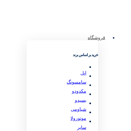
فروشگاه
خرید بر اساس برند
اپل
سامسونگ
مکدودو
یسیدو
شیاومی
موتورولا
سایر