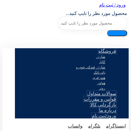
ورود / ثبت نام
محصول مورد نظر را تایپ کنید...
فروشگاه
شارژر
کابل
شارژر فندکی خودرو
پاوربانک
هندزفری
هولدر
روتر
سوالات متداول
قوانین و مقررات
بازگردانی کالا
درباره ما
ورود/ثبت نام
اینستاگرام
تلگرام
واتساپ