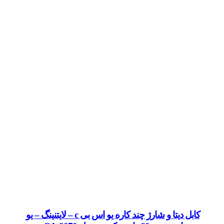
کابل دیتا و شارژ چند کاره یو اس بی c – لایتنینگ – یو