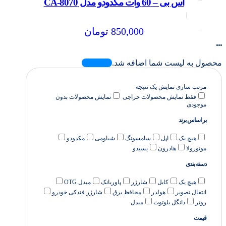
اس بی – 60 وات مکدودو مدل CA-8070
850,000
تومان
...
محصول به لیست شما اضافه شد.
مرتب سازی
نمایش یک نتیجه
فقط نمایش محصولات حراجی
نمایش محصولات بدون
موجودی
بر اساس برند
هیچ یک
اپل
سامسونگ
شیاومی
مکدودو
موتورولا
هادرون
یسیدو
دسته بندی
هیچ یک
کابل
شارژر
پاوربانک
مبدل OTG
انتقال تصویر
هولدر
محافظ برق
شارژر فندکی خودرو
روتر
دانگل بلوتوث
مبدل
قیمت