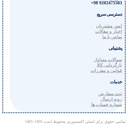
9202475583 98+
دسترسی سریع
امور مشتریان
اخبار و مقالات
تماس با ما
پشتیبانی
سوالات متداول
بازگردانی کالا
قوانین و مقررات
خدمات
ثبت سفارش
رویه ارسال
شماره حساب ها
تمامی حقوق برای اصلی اکسسوری محفوظ است 1404-1401