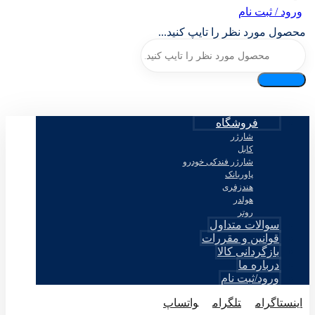
ورود / ثبت نام
محصول مورد نظر را تایپ کنید...
فروشگاه
شارژر
کابل
شارژر فندکی خودرو
پاوربانک
هندزفری
هولدر
روتر
سوالات متداول
قوانین و مقررات
بازگردانی کالا
درباره ما
ورود/ثبت نام
اینستاگرام
تلگرام
واتساپ