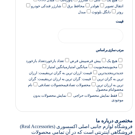
هیچ یک
کابل
شارژر
پاوربانک
مبدل OTG
انتقال تصویر
هولدر
محافظ برق
شارژر فندکی خودرو
روتر
دانگل بلوتوث
مبدل
قیمت
مرتب سازی بر اساس
هیچ یک
پیش فرض
پیش فرض
تعداد بازخورد
تعداد بازخورد
محبوبیت
محبوبیت
میانگین امتیاز
میانگین امتیاز
جدیدترین
جدیدترین
قیمت: ارزان ترین به گران ترین
قیمت: ارزان
ترین به گران ترین
قیمت: گران ترین به ارزان ترین
قیمت: گران
ترین به ارزان ترین
محصولات تصادفی
محصولات تصادفی
نام
محصول
نام محصول
فقط نمایش محصولات حراجی
نمایش محصولات بدون
موجودی
مختصری درباره ما
فروشگاه لوازم جانبی اصلی اکسسوری (Real Accessories)
فروشگاهی اینترنتی است که در آن تمامی محصولات