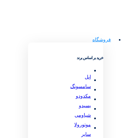
فروشگاه
خرید بر اساس برند
اپل
سامسونگ
مکدودو
یسیدو
شیاومی
موتورولا
سایر