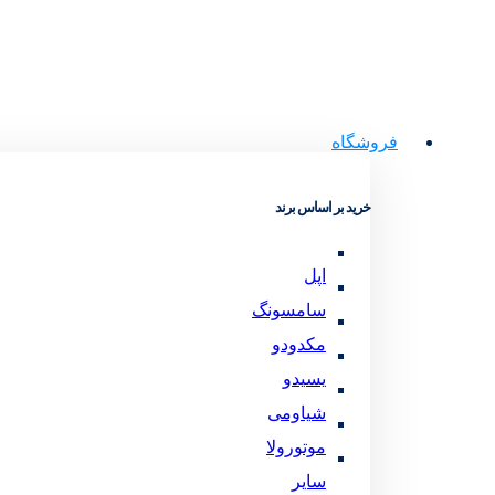
فروشگاه
خرید بر اساس برند
اپل
سامسونگ
مکدودو
یسیدو
شیاومی
موتورولا
سایر