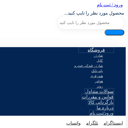
ورود / ثبت نام
محصول مورد نظر را تایپ کنید...
فروشگاه
شارژر
کابل
شارژر فندکی خودرو
پاوربانک
هندزفری
هولدر
روتر
سوالات متداول
قوانین و مقررات
بازگردانی کالا
درباره ما
ورود/ثبت نام
اینستاگرام
تلگرام
واتساپ