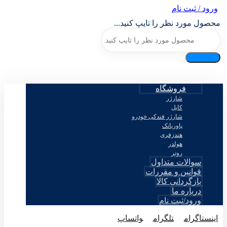
ورود / ثبت نام
محصول مورد نظر را تایپ کنید...
فروشگاه
شارژر
کابل
شارژر فندکی خودرو
پاوربانک
هندزفری
هولدر
روتر
سوالات متداول
قوانین و مقررات
بازگردانی کالا
درباره ما
ورود/ثبت نام
اینستاگرام
تلگرام
واتساپ