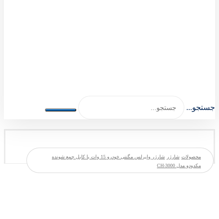
اصلی اکسسوری 1404-1401
جستجو...
محصولات
شارژر
شارژر وایرلس مگنتی خودرو 15 وات با کابل جمع شونده
مکدودو مدل CH-3000