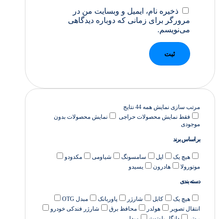
ذخیره نام، ایمیل و وبسایت من در
مرورگر برای زمانی که دوباره دیدگاهی
می‌نویسم.
مرتب سازی
نمایش همه 44 نتایج
فقط نمایش محصولات حراجی
نمایش محصولات بدون
موجودی
بر اساس برند
هیچ یک
اپل
سامسونگ
شیاومی
مکدودو
موتورولا
هادرون
یسیدو
دسته بندی
هیچ یک
کابل
شارژر
پاوربانک
مبدل OTG
انتقال تصویر
هولدر
محافظ برق
شارژر فندکی خودرو
روتر
دانگل بلوتوث
مبدل