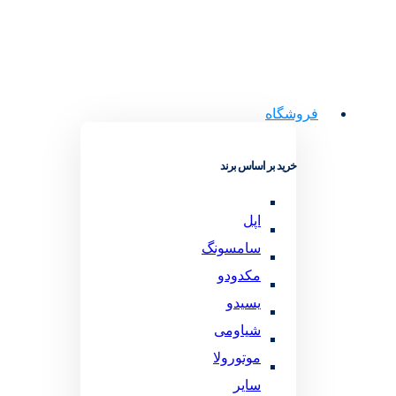
فروشگاه
خرید بر اساس برند
اپل
سامسونگ
مکدودو
یسیدو
شیاومی
موتورولا
سایر