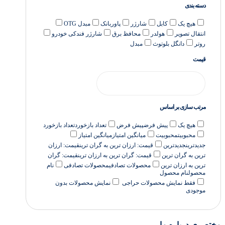
دسته بندی
هیچ یک
کابل
شارژر
پاوربانک
مبدل OTG
انتقال تصویر
هولدر
محافظ برق
شارژر فندکی خودرو
روتر
دانگل بلوتوث
مبدل
قیمت
مرتب سازی بر اساس
هیچ یک
پیش فرض
پیش فرض
تعداد بازخورد
تعداد بازخورد
محبوبیت
محبوبیت
میانگین امتیاز
میانگین امتیاز
جدیدترین
جدیدترین
قیمت: ارزان ترین به گران ترین
قیمت: ارزان
ترین به گران ترین
قیمت: گران ترین به ارزان ترین
قیمت: گران
ترین به ارزان ترین
محصولات تصادفی
محصولات تصادفی
نام
محصول
نام محصول
فقط نمایش محصولات حراجی
نمایش محصولات بدون
موجودی
مختصری درباره ما