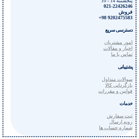
پنجشنبه 14 - 10
021-22426246
فروش
9202475583 98+
دسترسی سریع
امور مشتریان
اخبار و مقالات
تماس با ما
پشتیبانی
سوالات متداول
بازگردانی کالا
قوانین و مقررات
خدمات
ثبت سفارش
رویه ارسال
شماره حساب ها