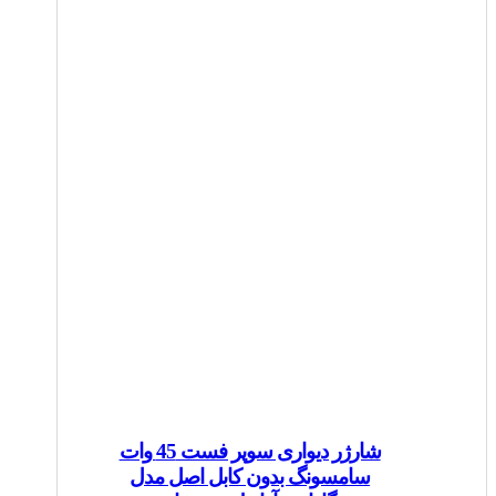
شارژر دیواری سوپر فست 45 وات
سامسونگ بدون کابل اصل مدل