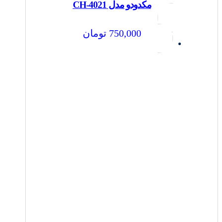
مکدودو مدل CH-4021
750,000
تومان