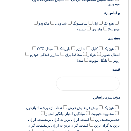
موجودی
بر اساس برند
هیچ یک
اپل
سامسونگ
شیاومی
مکدودو
موتورولا
هادرون
یسیدو
دسته بندی
هیچ یک
کابل
شارژر
پاوربانک
مبدل OTG
انتقال تصویر
هولدر
محافظ برق
شارژر فندکی خودرو
روتر
دانگل بلوتوث
مبدل
قیمت
مرتب سازی بر اساس
هیچ یک
پیش فرض
پیش فرض
تعداد بازخورد
تعداد بازخورد
محبوبیت
محبوبیت
میانگین امتیاز
میانگین امتیاز
جدیدترین
جدیدترین
قیمت: ارزان ترین به گران ترین
قیمت: ارزان
ترین به گران ترین
قیمت: گران ترین به ارزان ترین
قیمت: گران