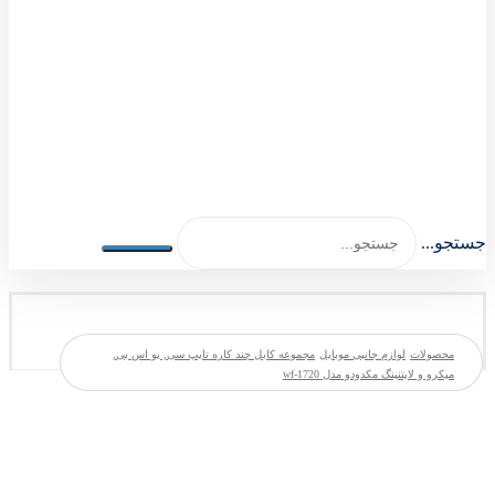
اصلی اکسسوری 1404-1401
جستجو...
محصولات
لوازم جانبی موبایل
مجموعه کابل چند کاره تایپ سی, یو اس بی,
میکرو و لایتنینگ مکدودو مدل wf-1720