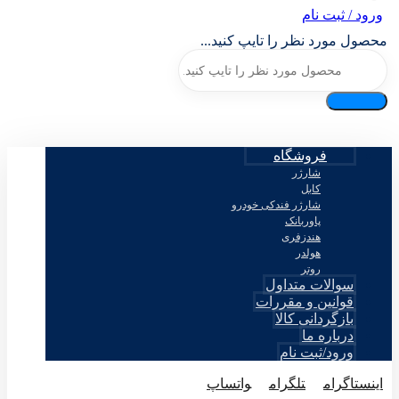
ورود / ثبت نام
محصول مورد نظر را تایپ کنید...
فروشگاه
شارژر
کابل
شارژر فندکی خودرو
پاوربانک
هندزفری
هولدر
روتر
سوالات متداول
قوانین و مقررات
بازگردانی کالا
درباره ما
ورود/ثبت نام
اینستاگرام
تلگرام
واتساپ