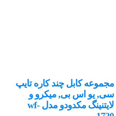
مجموعه کابل چند کاره تایپ
سی, یو اس بی, میکرو و
لایتنینگ مکدودو مدل wf-
1720