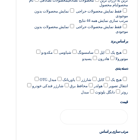
ترین به ارزان ترین
محصولات تصادفی
محصولات تصادفی
نام
محصول
نام محصول
فقط نمایش محصولات حراجی
نمایش محصولات بدون
موجودی
مرتب سازی
نمایش همه 44 نتایج
فقط نمایش محصولات حراجی
نمایش محصولات بدون
موجودی
بر اساس برند
هیچ یک
اپل
سامسونگ
شیاومی
مکدودو
موتورولا
هادرون
یسیدو
دسته بندی
هیچ یک
کابل
شارژر
پاوربانک
مبدل OTG
انتقال تصویر
هولدر
محافظ برق
شارژر فندکی خودرو
روتر
دانگل بلوتوث
مبدل
قیمت
مرتب سازی بر اساس