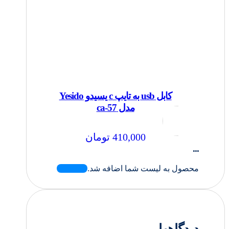
کابل usb به تایپ c یسیدو Yesido
مدل ca-57
410,000
تومان
...
محصول به لیست شما اضافه شد.