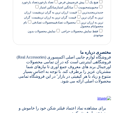
هیچ یک
پیش فرض
پیش فرض
تعداد بازخورد
تعداد بازخورد
محبوبیت
محبوبیت
میانگین امتیاز
میانگین امتیاز
جدیدترین
جدیدترین
قیمت: ارزان ترین به گران ترین
قیمت: ارزان
ترین به گران ترین
قیمت: گران ترین به ارزان ترین
قیمت: گران
ترین به ارزان ترین
محصولات تصادفی
محصولات تصادفی
نام
محصول
نام محصول
فقط نمایش محصولات حراجی
نمایش محصولات بدون
موجودی
مختصری درباره ما
فروشگاه لوازم جانبی اصلی اکسسوری (Real Accessories)
فروشگاهی اینترنتی است که در آن تمامی محصولات
اورجینال برند های معروف جمع آوری تا نیازهای شما
مشتریان عزیز را برطرف کند. با توجه به اجناس بسیار
متنوع و زیاد با هر کیفیتی در بازار٬ در این فروشگاه تمامی
محصولات اصلی ارائه می شود.
برای مشاهده نماد اعتماد فیلتر شکن خود را خاموش و
صفحه را رفرش کنید.