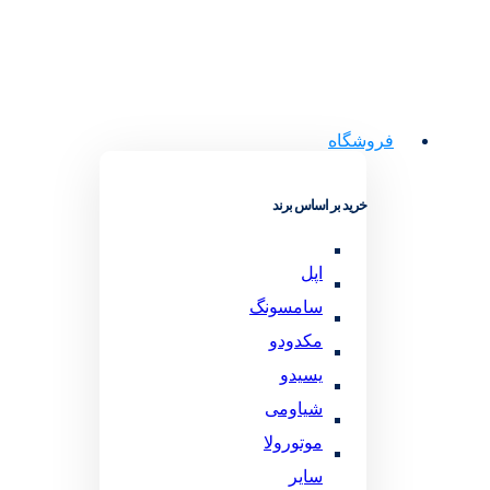
فروشگاه
خرید بر اساس برند
اپل
سامسونگ
مکدودو
یسیدو
شیاومی
موتورولا
سایر