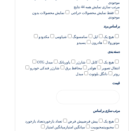
موجودی
مرتب سازی
نمایش همه 44 نتایج
فقط نمایش محصولات حراجی
نمایش محصولات بدون
موجودی
بر اساس برند
هیچ یک
اپل
سامسونگ
شیاومی
مکدودو
موتورولا
هادرون
یسیدو
دسته بندی
هیچ یک
کابل
شارژر
پاوربانک
مبدل OTG
انتقال تصویر
هولدر
محافظ برق
شارژر فندکی خودرو
روتر
دانگل بلوتوث
مبدل
قیمت
مرتب سازی بر اساس
هیچ یک
پیش فرض
پیش فرض
تعداد بازخورد
تعداد بازخورد
محبوبیت
محبوبیت
میانگین امتیاز
میانگین امتیاز