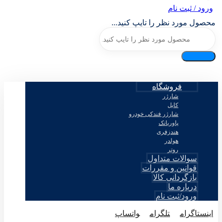
ورود / ثبت نام
محصول مورد نظر را تایپ کنید...
فروشگاه
شارژر
کابل
شارژر فندکی خودرو
پاوربانک
هندزفری
هولدر
روتر
سوالات متداول
قوانین و مقررات
بازگردانی کالا
درباره ما
ورود/ثبت نام
اینستاگرام
تلگرام
واتساپ