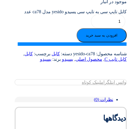
موجود در انبار
کابل تایپ سی به تایپ سی یسیدو yesido مدل ca78 عدد
افزودن به سبد خرید
شناسه محصول:
yesido-ca78
دسته:
کابل
برچسب:
کابل
,
کابل تایپ C
,
محصول اصلی
,
یسیدو
برند:
یسیدو
واتس اپ
تلگرام
لینک کوتاه
نظرات (0)
دیدگاهها