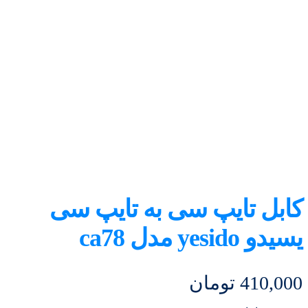
کابل تایپ سی به تایپ سی
یسیدو yesido مدل ca78
410,000
تومان