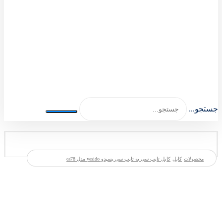
اصلی اکسسوری 1404-1401
جستجو...
محصولات
کابل
کابل تایپ سی به تایپ سی یسیدو yesido مدل ca78