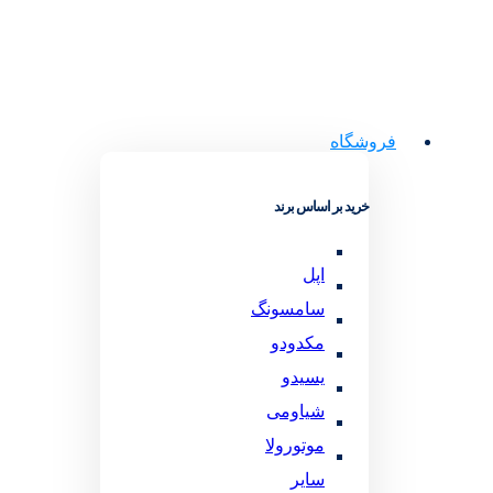
فروشگاه
خرید بر اساس برند
اپل
سامسونگ
مکدودو
یسیدو
شیاومی
موتورولا
سایر