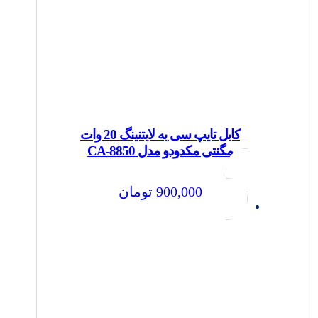
کابل تایپ سی به لایتنینگ 20 وات
مگنتی مکدودو مدل CA-8850
900,000
تومان