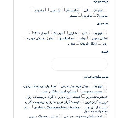
بر اساس برند
هیچ یک
اپل
سامسونگ
شیاومی
مکدودو
موتورولا
هادرون
یسیدو
دسته بندی
هیچ یک
کابل
شارژر
پاوربانک
مبدل OTG
انتقال تصویر
هولدر
محافظ برق
شارژر فندکی خودرو
روتر
دانگل بلوتوث
مبدل
قیمت
مرتب سازی بر اساس
هیچ یک
پیش فرض
پیش فرض
تعداد بازخورد
تعداد بازخورد
محبوبیت
محبوبیت
میانگین امتیاز
میانگین امتیاز
جدیدترین
جدیدترین
قیمت: ارزان ترین به گران ترین
قیمت: ارزان
ترین به گران ترین
قیمت: گران ترین به ارزان ترین
قیمت: گران
ترین به ارزان ترین
محصولات تصادفی
محصولات تصادفی
نام
محصول
نام محصول
فقط نمایش محصولات حراجی
نمایش محصولات بدون