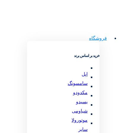
فروشگاه
خرید بر اساس برند
اپل
سامسونگ
مکدودو
یسیدو
شیاومی
موتورولا
سایر