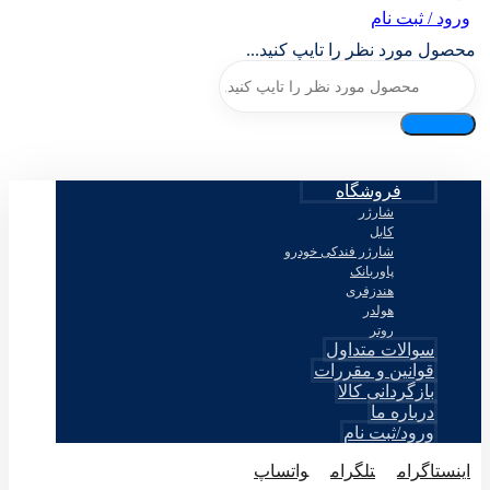
ورود / ثبت نام
محصول مورد نظر را تایپ کنید...
فروشگاه
شارژر
کابل
شارژر فندکی خودرو
پاوربانک
هندزفری
هولدر
روتر
سوالات متداول
قوانین و مقررات
بازگردانی کالا
درباره ما
ورود/ثبت نام
اینستاگرام
تلگرام
واتساپ