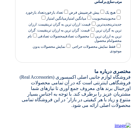
مرتب سازی بر اساس
هیچ یک
پیش فرض
پیش فرض
تعداد بازخورد
تعداد بازخورد
محبوبیت
محبوبیت
میانگین امتیاز
میانگین امتیاز
جدیدترین
جدیدترین
قیمت: ارزان ترین به گران ترین
قیمت: ارزان
ترین به گران ترین
قیمت: گران ترین به ارزان ترین
قیمت: گران
ترین به ارزان ترین
محصولات تصادفی
محصولات تصادفی
نام
محصول
نام محصول
فقط نمایش محصولات حراجی
نمایش محصولات بدون
موجودی
مختصری درباره ما
فروشگاه لوازم جانبی اصلی اکسسوری (Real Accessories)
فروشگاهی اینترنتی است که در آن تمامی محصولات
اورجینال برند های معروف جمع آوری تا نیازهای شما
مشتریان عزیز را برطرف کند. با توجه به اجناس بسیار
متنوع و زیاد با هر کیفیتی در بازار٬ در این فروشگاه تمامی
محصولات اصلی ارائه می شود.