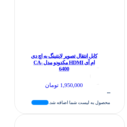
کابل انتقال تصویر لایتنینگ به اچ دی
ام آی HDMI مکدودو مدل CA-
6400
1,950,000
تومان
...
محصول به لیست شما اضافه شد.