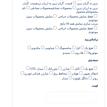
ترین به گران ترین
قیمت: گران ترین به ارزان ترین
قیمت: گران
ترین به ارزان ترین
محصولات تصادفی
محصولات تصادفی
نام
محصول
نام محصول
فقط نمایش محصولات حراجی
نمایش محصولات بدون
موجودی
مرتب سازی
نمایش همه 44 نتایج
فقط نمایش محصولات حراجی
نمایش محصولات بدون
موجودی
بر اساس برند
هیچ یک
اپل
سامسونگ
شیاومی
مکدودو
موتورولا
هادرون
یسیدو
دسته بندی
هیچ یک
کابل
شارژر
پاوربانک
مبدل OTG
انتقال تصویر
هولدر
محافظ برق
شارژر فندکی خودرو
روتر
دانگل بلوتوث
مبدل
قیمت