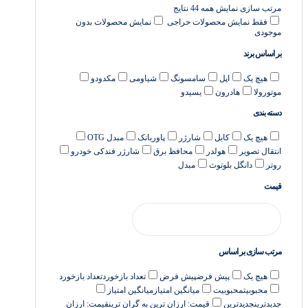
مرتب سازی
نمایش همه 44 نتایج
فقط نمایش محصولات حراجی
نمایش محصولات بدون
موجودی
بر اساس برند
هیچ یک
اپل
سامسونگ
شیاومی
مکدودو
موتورولا
هادرون
یسیدو
دسته بندی
هیچ یک
کابل
شارژر
پاوربانک
مبدل OTG
انتقال تصویر
هولدر
محافظ برق
شارژر فندکی خودرو
روتر
دانگل بلوتوث
مبدل
قیمت
مرتب سازی بر اساس
هیچ یک
پیش فرض
پیش فرض
تعداد بازخورد
تعداد بازخورد
محبوبیت
محبوبیت
میانگین امتیاز
میانگین امتیاز
جدیدترین
جدیدترین
قیمت: ارزان ترین به گران ترین
قیمت: ارزان