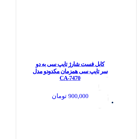
کابل فست شارژ تایپ سی به دو
سر تایپ سی همزمان مکدودو مدل
CA-7470
900,000
تومان