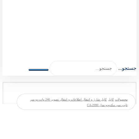
اصلی اکسسوری 1404-1401
جستجو...
محصولات
کابل
کابل شارژ و انتقال اطلاعات و انتقال تصویر 240 وات دو سر
تایپ سی مکدودو مدل CA-2990