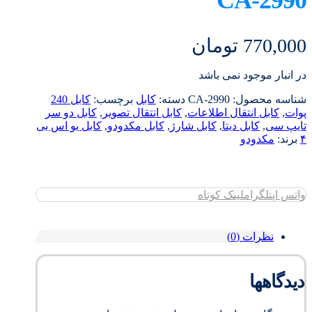
770,000
تومان
در انبار موجود نمی باشد
شناسه محصول:
CA-2990
دسته:
کابل
برچسب:
کابل 240
پوات
,
کابل انتقال اطلاعات
,
کابل انتقال تصویر
,
کابل دو سر
تایپ سی
,
کابل دیتا
,
کابل شارژ
,
کابل مکدودو
,
کابل یو اس بی
۴
برند:
مکدودو
واتس اپ
تلگرام
لینک کوتاه
نظرات (0)
دیدگاهها